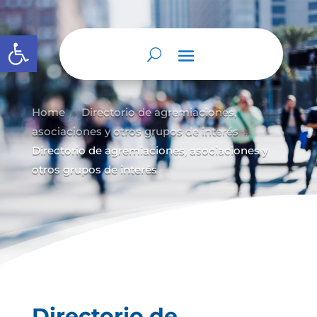
Abrir barra de herramientas
Home
Directorio de agremiaciones,
9
asociaciones y otros grupos de interés
9
Directorio de agremiaciones, asociaciones y
otros grupos de interés
Directorio de