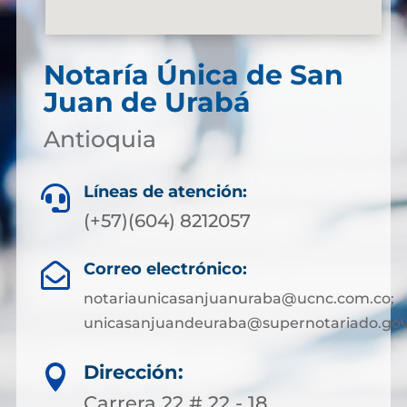
Notaría Única de San
Juan de Urabá
Antioquia
Líneas de atención:

(+57)(604) 8212057
Correo electrónico:

notariaunicasanjuanuraba@ucnc.com.co;
unicasanjuandeuraba@supernotariado.gov
Dirección:

Carrera 22 # 22 - 18.