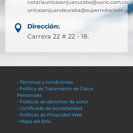
notariaunicasanjuanuraba@ucnc.com.co;
unicasanjuandeuraba@supernotariado.gov
Dirección:

Carrera 22 # 22 - 18.
• Términos y condiciones
• Política de Tratamiento de Datos
Personales
• Políticas de derechos de autor
• Certificado de Accesibilidad
• Políticas de Privacidad Web
• Mapa del Sitio