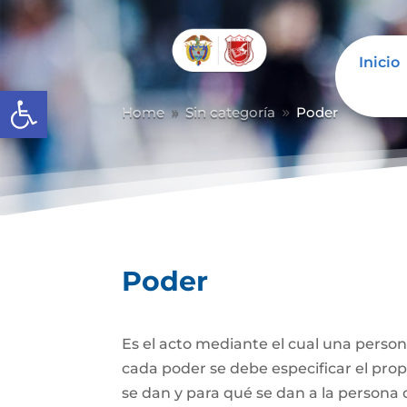
Inicio
Abrir barra de herramientas
Home
Sin categoría
Poder
9
9
Poder
Es el acto mediante el cual una person
cada poder se debe especificar el propó
se dan y para qué se dan a la persona 