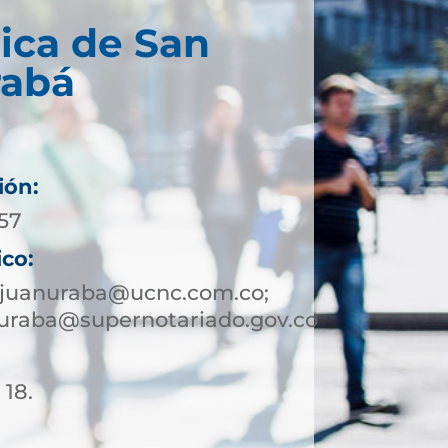
ica de San
rabá
ión:
057
ico:
njuanuraba@ucnc.com.co;
uraba@supernotariado.gov.co
 18.