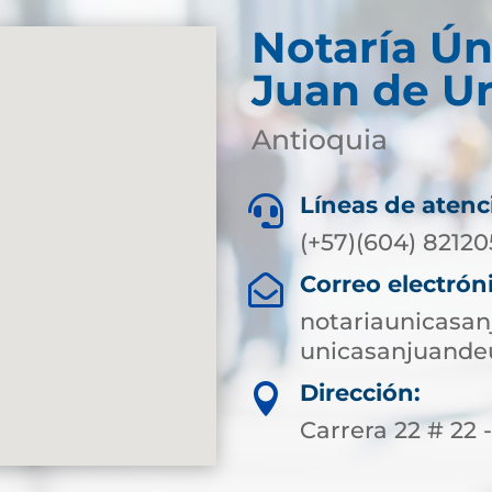
Notaría Ún
Juan de U
Antioquia
Líneas de atenc

(+57)(604) 8212
Correo electrón

notariaunicasa
unicasanjuande
Dirección:

Carrera 22 # 22 -