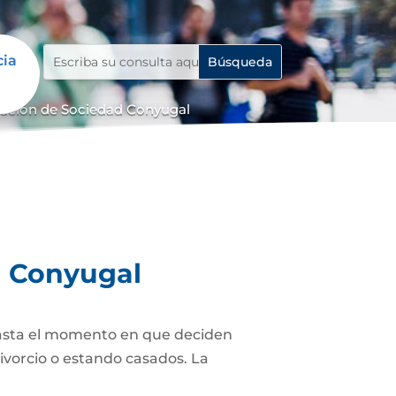
cia
dación de Sociedad Conyugal
d Conyugal
asta el momento en que deciden
ivorcio o estando casados. La