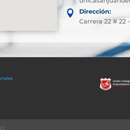
unicasanjuande
Dirección:

Carrera 22 # 22 -
onales
22