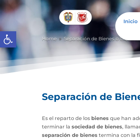
Inicio
Abrir barra de herramientas
Home
Separación de Bienes o Liquida
9
Separación de Bien
Es el reparto de los
bienes
que han adq
terminar la
sociedad de bienes
, llam
separación de bienes
termina con la f