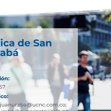
ica de San
rabá
ión:
057
ico:
njuanuraba@ucnc.com.co;