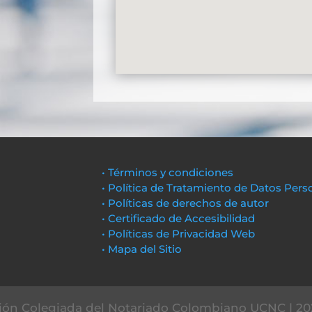
• Términos y condiciones
• Política de Tratamiento de Datos Pers
• Políticas de derechos de autor
• Certificado de Accesibilidad
• Políticas de Privacidad Web
• Mapa del Sitio
ón Colegiada del Notariado Colombiano UCNC | 20