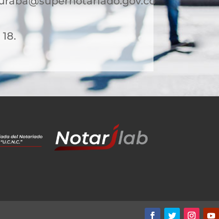
uraba@supernotariado.gov.co
 18.