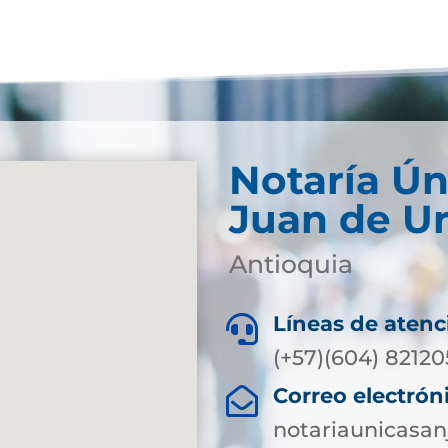
Notaría Ún
Juan de U
Antioquia
Líneas de atenc

(+57)(604) 8212
Correo electrón

notariaunicasa