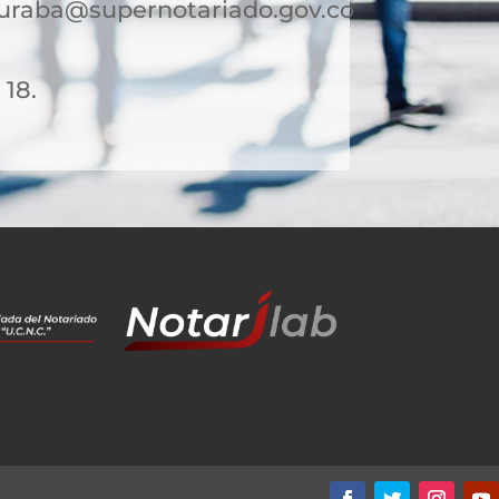
uraba@supernotariado.gov.co
 18.