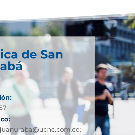
ica de San
rabá
ión:
057
ico:
njuanuraba@ucnc.com.co;