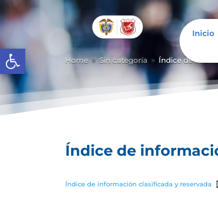
Inicio
Abrir barra de herramientas
Home
Sin categoría
Índice de inform
9
9
Índice de informaci
Índice de información clasificada y reservada