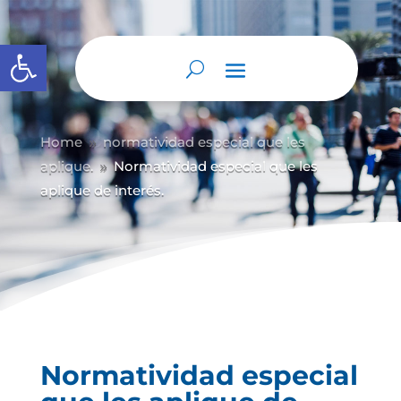
Abrir barra de herramientas
Home
normatividad especial que les
9
aplique.
Normatividad especial que les
9
aplique de interés.
Normatividad especial