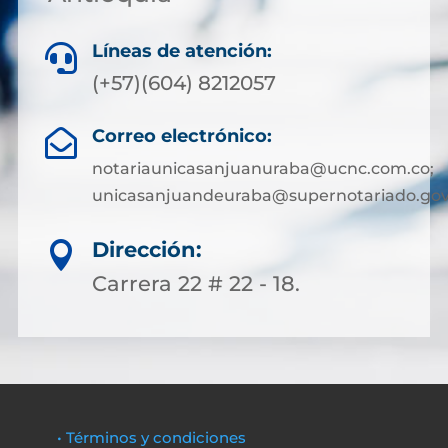
Líneas de atención:

(+57)(604) 8212057
Correo electrónico:

notariaunicasanjuanuraba@ucnc.com.co;
unicasanjuandeuraba@supernotariado.gov
Dirección:

Carrera 22 # 22 - 18.
• Términos y condiciones