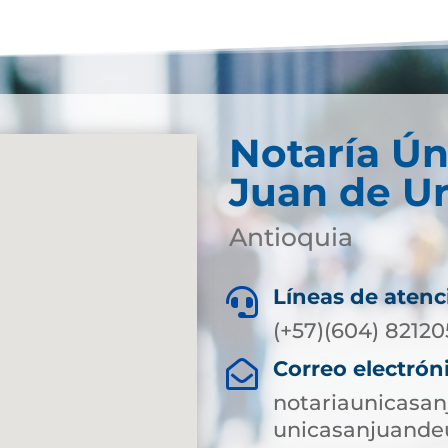
Notaría Ún
Juan de U
Antioquia
Líneas de atenc

(+57)(604) 8212
Correo electrón

notariaunicasa
unicasanjuande