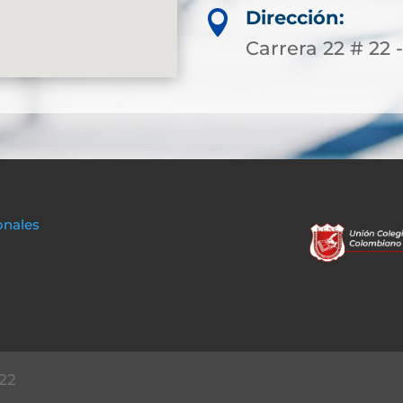
Dirección:

Carrera 22 # 22 -
onales
22