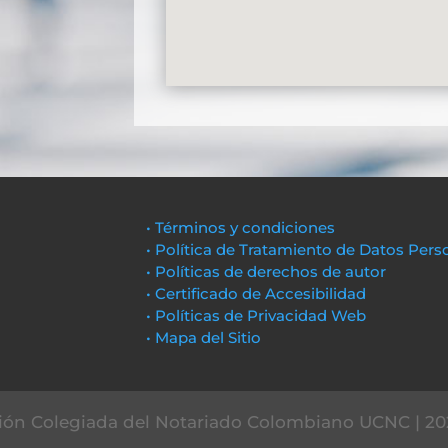
• Términos y condiciones
• Política de Tratamiento de Datos Pers
• Políticas de derechos de autor
• Certificado de Accesibilidad
• Políticas de Privacidad Web
• Mapa del Sitio
ón Colegiada del Notariado Colombiano UCNC | 20