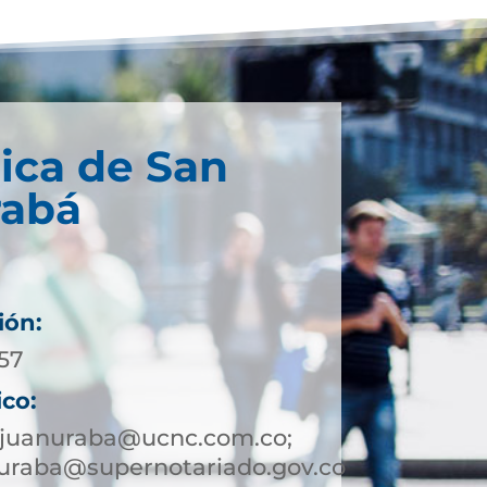
ica de San
rabá
ión:
057
ico:
njuanuraba@ucnc.com.co;
uraba@supernotariado.gov.co