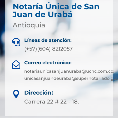
Notaría Única de San
Juan de Urabá
Antioquia
Líneas de atención:

(+57)(604) 8212057
Correo electrónico:

notariaunicasanjuanuraba@ucnc.com.co;
unicasanjuandeuraba@supernotariado.gov
Dirección:

Carrera 22 # 22 - 18.