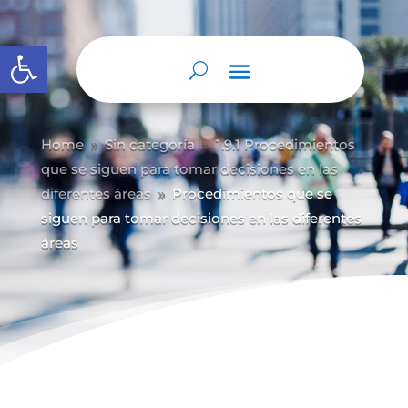
Abrir barra de herramientas
Home
Sin categoría
1.9.1 Procedimientos
9
9
que se siguen para tomar decisiones en las
diferentes áreas
Procedimientos que se
9
siguen para tomar decisiones en las diferentes
áreas