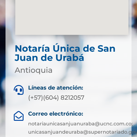
Notaría Única de San
Juan de Urabá
Antioquia
Líneas de atención:

(+57)(604) 8212057
Correo electrónico:

notariaunicasanjuanuraba@ucnc.com.co;
unicasanjuandeuraba@supernotariado.gov