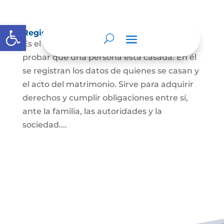
Abrir barra de herramientas
Registro Civil de Matrimonio
Es el documento público necesario para
probar que una persona está casada. En él
se registran los datos de quienes se casan y
el acto del matrimonio. Sirve para adquirir
derechos y cumplir obligaciones entre sí,
ante la familia, las autoridades y la
sociedad....