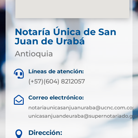
Notaría Única de San
Juan de Urabá
Antioquia
Líneas de atención:

(+57)(604) 8212057
Correo electrónico:

notariaunicasanjuanuraba@ucnc.com.co;
unicasanjuandeuraba@supernotariado.gov
Dirección:
