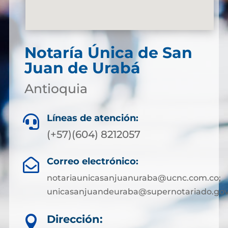
Notaría Única de San
Juan de Urabá
Antioquia
Líneas de atención:

(+57)(604) 8212057
Correo electrónico:

notariaunicasanjuanuraba@ucnc.com.co;
unicasanjuandeuraba@supernotariado.gov
Dirección:
