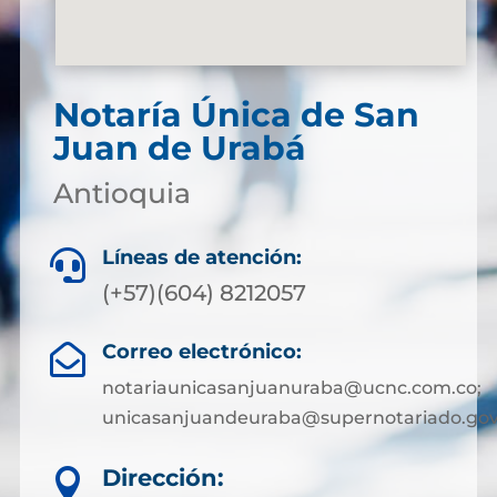
Notaría Única de San
Juan de Urabá
Antioquia
Líneas de atención:

(+57)(604) 8212057
Correo electrónico:

notariaunicasanjuanuraba@ucnc.com.co;
unicasanjuandeuraba@supernotariado.gov
Dirección:
