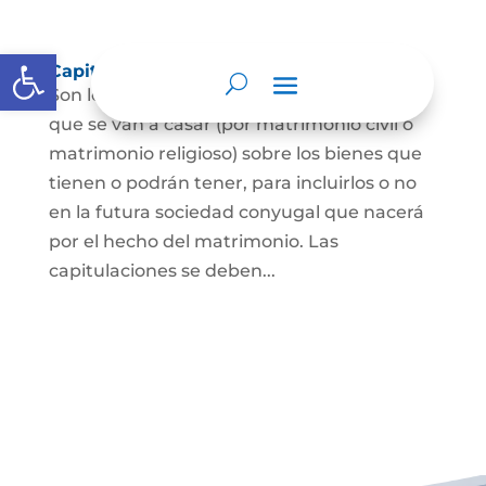
Abrir barra de herramientas
Capitulaciones Matrimoniales
Son los acuerdos que hacen las personas
que se van a casar (por matrimonio civil o
matrimonio religioso) sobre los bienes que
tienen o podrán tener, para incluirlos o no
en la futura sociedad conyugal que nacerá
por el hecho del matrimonio. Las
capitulaciones se deben...