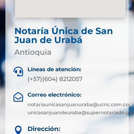
Notaría Única de San
Juan de Urabá
Antioquia
Líneas de atención:

(+57)(604) 8212057
Correo electrónico:

notariaunicasanjuanuraba@ucnc.com.co;
unicasanjuandeuraba@supernotariado.gov
Dirección:
