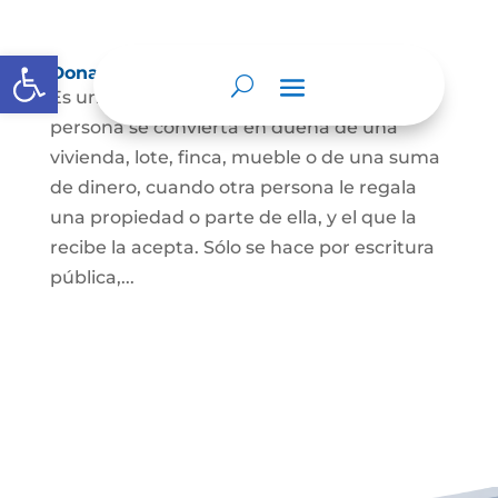
Abrir barra de herramientas
Donación
Es uno de los contratos cuyo fin es que una
persona se convierta en dueña de una
vivienda, lote, finca, mueble o de una suma
de dinero, cuando otra persona le regala
una propiedad o parte de ella, y el que la
recibe la acepta. Sólo se hace por escritura
pública,...