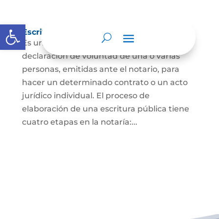
Abrir barra de herramientas
Escritura Pública
Es un documento que contiene la
declaración de voluntad de una o varias
personas, emitidas ante el notario, para
hacer un determinado contrato o un acto
jurídico individual. El proceso de
elaboración de una escritura pública tiene
cuatro etapas en la notaría:...