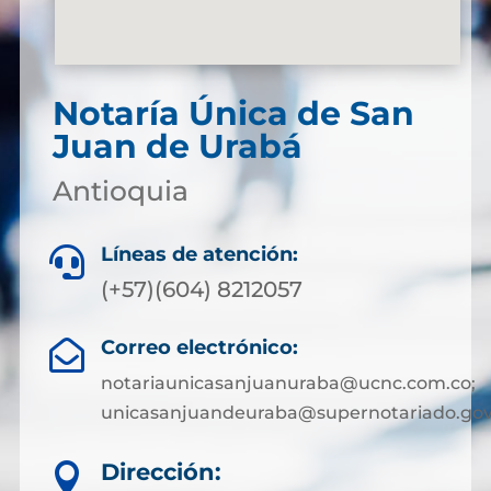
Notaría Única de San
Juan de Urabá
Antioquia
Líneas de atención:

(+57)(604) 8212057
Correo electrónico:

notariaunicasanjuanuraba@ucnc.com.co;
unicasanjuandeuraba@supernotariado.gov
Dirección:
