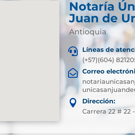
Notaría Ún
Juan de U
Antioquia
Líneas de atenc

(+57)(604) 8212
Correo electrón

notariaunicasa
unicasanjuande
Dirección:

Carrera 22 # 22 -