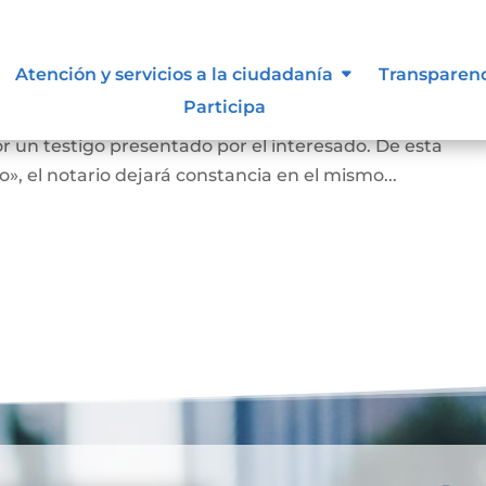
nas que no saben o no puede firm
Atención y servicios a la ciudadanía
Transparen
Participa
an o no puedan firmar, en la diligencia se leerá en vo
r un testigo presentado por el interesado. De esta
, el notario dejará constancia en el mismo...