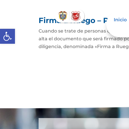
Firma a Ruego – Perso
Inicio
Abrir barra de herramientas
Cuando se trate de personas que no sep
alta el documento que será firmado po
diligencia, denominada «Firma a Ruego»