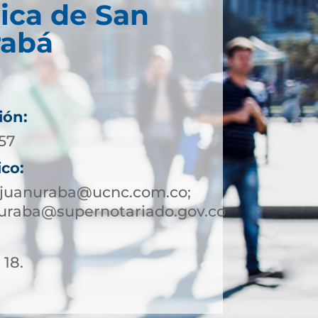
ica de San
rabá
ión:
057
ico:
njuanuraba@ucnc.com.co;
uraba@supernotariado.gov.co
 18.