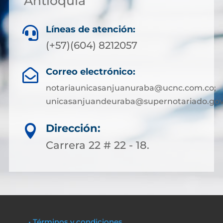
Antioquia
Líneas de atención:

(+57)(604) 8212057
Correo electrónico:

notariaunicasanjuanuraba@ucnc.com.co;
unicasanjuandeuraba@supernotariado.gov
Dirección:

Carrera 22 # 22 - 18.
• Términos y condiciones