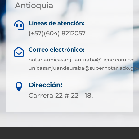
Antioquia
Líneas de atención:

(+57)(604) 8212057
Correo electrónico:

notariaunicasanjuanuraba@ucnc.com.co;
unicasanjuandeuraba@supernotariado.gov
Dirección:

Carrera 22 # 22 - 18.