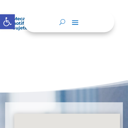
Abrir barra de herramientas
Mecanismos internos de supervisión,
notificación y vigilancia pertinente del
sujeto obligado