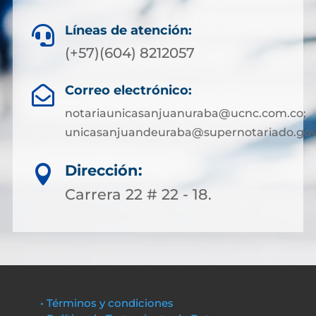
Líneas de atención:

(+57)(604) 8212057
Correo electrónico:

notariaunicasanjuanuraba@ucnc.com.co;
unicasanjuandeuraba@supernotariado.gov
Dirección:

Carrera 22 # 22 - 18.
• Términos y condiciones